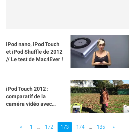
iPod nano, iPod Touch
et iPod Shuffle de 2012
// Le test de Mac4Ever !
iPod Touch 2012 :
comparatif de la
caméra vidéo avec
celle de l'iPhone 5
«
1
…
172
Vous êtes sur la page
173
174
…
185
»