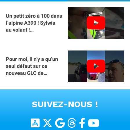
Un petit zéro à 100 dans
l’alpine A390 ￼! Sylwia
au volant !
#voitureelectrique
#alpine #a390
Pour moi, il n’y a qu’un
seul défaut sur ce
nouveau GLC de
Mercedes : il manque la
clé sur téléphone
VOIR TOUTES LES VIDEOS
SUIVEZ-NOUS !