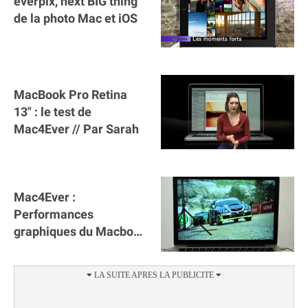
everpix, next BIG thing
de la photo Mac et iOS
MacBook Pro Retina
13" : le test de
Mac4Ever // Par Sarah
Mac4Ever :
Performances
graphiques du Macbook
Pro Retina 13"