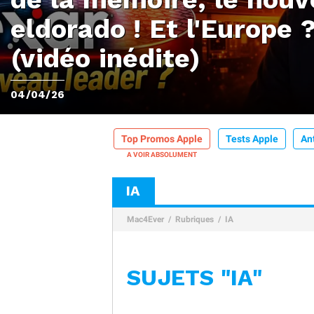
eldorado ! Et l'Europe 
(vidéo inédite)
04/04/26
Top Promos Apple
Tests Apple
An
IA
Mac4Ever
Rubriques
IA
SUJETS "IA"