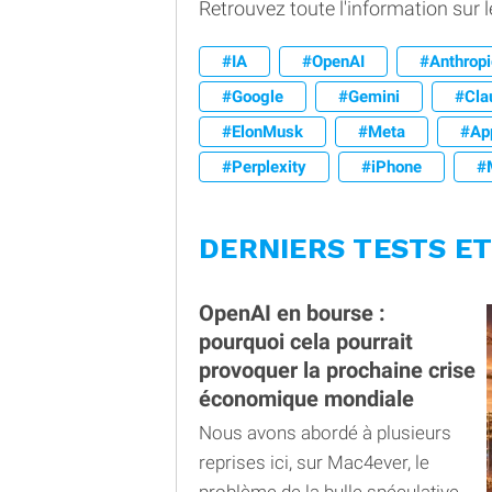
Retrouvez toute l'information sur 
#IA
#OpenAI
#Anthropi
#Google
#Gemini
#Cla
#ElonMusk
#Meta
#Ap
#Perplexity
#iPhone
#
DERNIERS TESTS ET
OpenAI en bourse :
pourquoi cela pourrait
provoquer la prochaine crise
économique mondiale
Nous avons abordé à plusieurs
reprises ici, sur Mac4ever, le