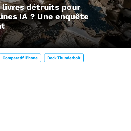
 livres détruits pour
aines IA ? Une enquête
at
Comparatif iPhone
Dock Thunderbolt