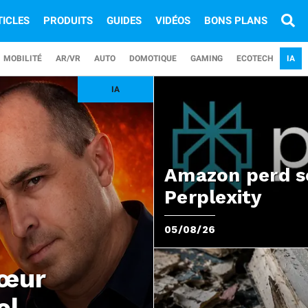
TICLES
PRODUITS
GUIDES
VIDÉOS
BONS PLANS
MOBILITÉ
AR/VR
AUTO
DOMOTIQUE
GAMING
ECOTECH
IA
Amazon perd s
Perplexity
05/08/26
cœur
el