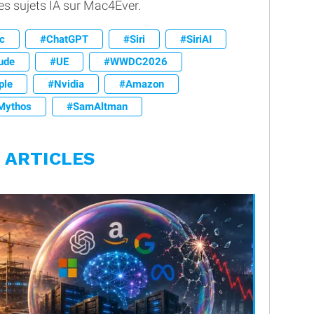
les sujets IA sur Mac4Ever.
c
#ChatGPT
#Siri
#SiriAI
ude
#UE
#WWDC2026
ple
#Nvidia
#Amazon
Mythos
#SamAltman
 ARTICLES