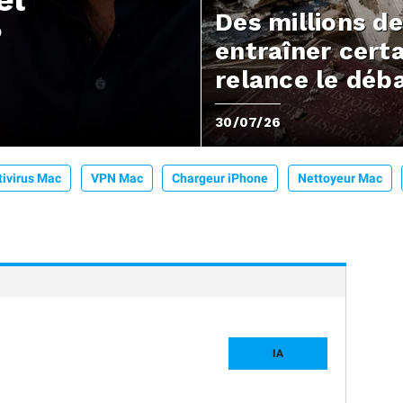
Des millions de
?
entraîner cert
relance le déb
30/07/26
tivirus Mac
VPN Mac
Chargeur iPhone
Nettoyeur Mac
IA