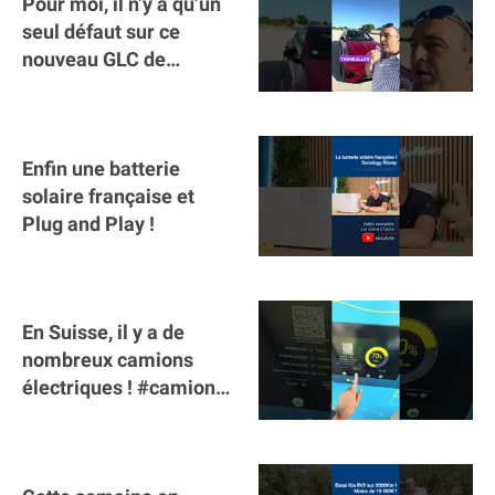
Pour moi, il n’y a qu’un
seul défaut sur ce
nouveau GLC de
Mercedes : il manque la
clé sur téléphone
Enfin une batterie
solaire française et
Plug and Play !
En Suisse, il y a de
nombreux camions
électriques ! #camion
#poidslourds
#voitureelectrique