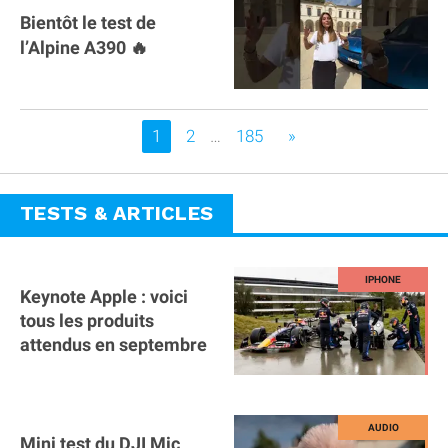
Bientôt le test de
l’Alpine A390 🔥
Vous êtes sur la page
1
2
…
185
»
TESTS & ARTICLES
Keynote Apple : voici
tous les produits
attendus en septembre
Mini test du DJI Mic