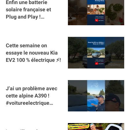
Enfin une batterie
solaire française et
Plug and Play !
#sunology #storey
#batterie @gosunology
Cette semaine on
essaye le nouveau Kia
EV2 100 % électrique ⚡️!
J’ai un problème avec
cette alpine A390 !
#voitureelectrique
#alpine #a390
#sportscar