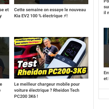
Po
su
se et
Cette semaine on essaye le nouveau
il
y
Kia EV2 100 % électrique ⚡️!
En
et
ne
Le meilleur chargeur mobile pour
e
voiture électrique ? Rheidon Tech
PC200 3K6 !