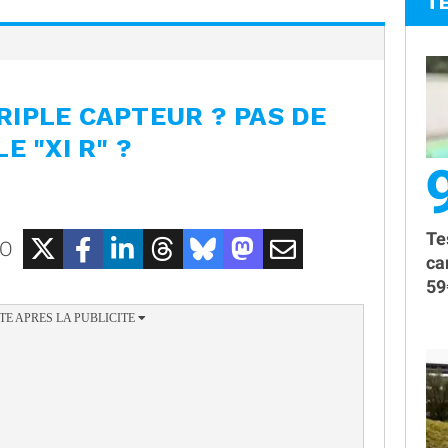
T
 TRIPLE CAPTEUR ? PAS DE
E "XI R" ?
Te
EO
ca
59