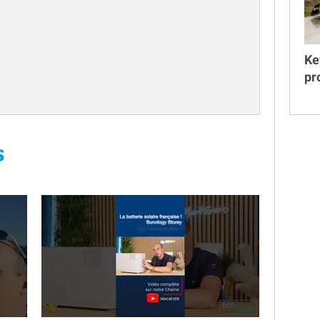
Ke
pr
S