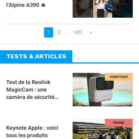
l’Alpine A390 🔥
Vous êtes sur la page
1
2
…
185
»
TESTS & ARTICLES
Test de la Reolink
MagicCam : une
caméra de sécurité
magnétique à 59€ sans
abonnement !
Keynote Apple : voici
tous les produits