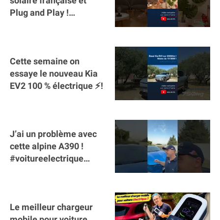
solaire française et
Plug and Play !
#sunology #storey
#batterie @gosunology
Cette semaine on
essaye le nouveau Kia
EV2 100 % électrique ⚡️!
J’ai un problème avec
cette alpine A390 !
#voitureelectrique
#alpine #a390
#sportscar
Le meilleur chargeur
mobile pour voiture