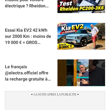
électrique ? Rheidon
Tech PC200 3K6 !
Essai Kia EV2 42 kWh
sur 2000 Km : moins de
19 000 € = GROS
SUCCÈS ?
Le français
@electra.officiel offre
la recharge gratuite à
tous les véhicules
électriques de Gironde