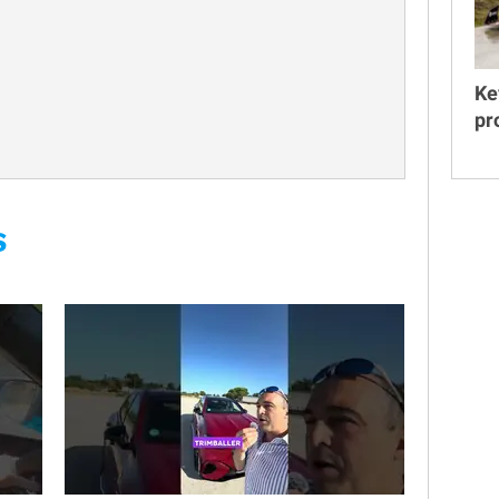
Ke
pr
S