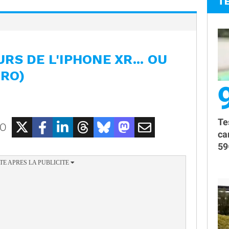
T
RS DE L'IPHONE XR... OU
ARO)
Te
EO
ca
59