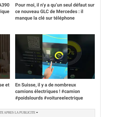
 A390
Pour moi, il n’y a qu’un seul défaut sur
rique
ce nouveau GLC de Mercedes : il
manque la clé sur téléphone
se et
En Suisse, il y a de nombreux
camions électriques ! #camion
#poidslourds #voitureelectrique