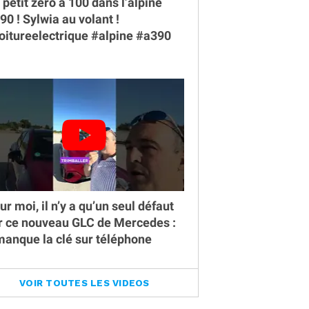
 petit zéro à 100 dans l’alpine
90 ￼! Sylwia au volant !
oitureelectrique #alpine #a390
ur moi, il n’y a qu’un seul défaut
r ce nouveau GLC de Mercedes :
 manque la clé sur téléphone
VOIR TOUTES LES VIDEOS