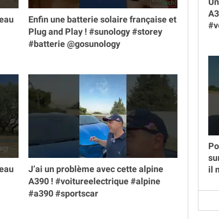
Un
A3
veau
Enfin une batterie solaire française et
#v
Plug and Play ! #sunology #storey
#batterie @gosunology
Po
su
veau
J’ai un problème avec cette alpine
il
A390 ! #voitureelectrique #alpine
#a390 #sportscar