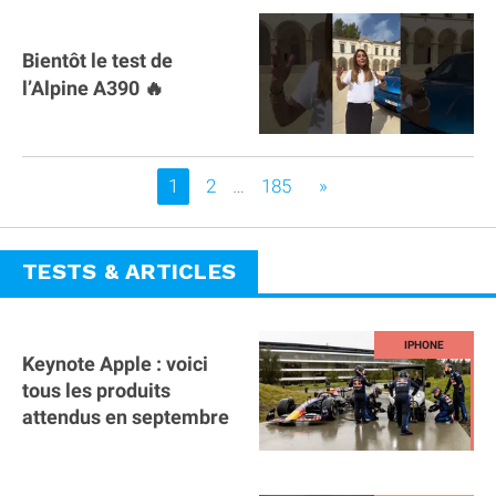
Bientôt le test de
l’Alpine A390 🔥
Vous êtes sur la page
1
2
…
185
»
TESTS & ARTICLES
Keynote Apple : voici
tous les produits
attendus en septembre