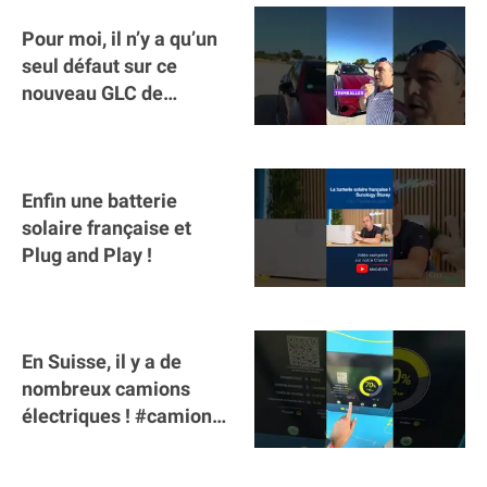
Pour moi, il n’y a qu’un
seul défaut sur ce
nouveau GLC de
Mercedes : il manque la
clé sur téléphone
Enfin une batterie
solaire française et
Plug and Play !
En Suisse, il y a de
nombreux camions
électriques ! #camion
#poidslourds
#voitureelectrique