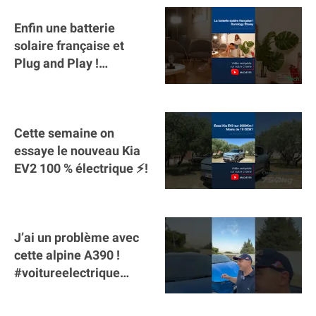
Enfin une batterie
solaire française et
Plug and Play !
#sunology #storey
#batterie @gosunology
Cette semaine on
essaye le nouveau Kia
EV2 100 % électrique ⚡️!
J’ai un problème avec
cette alpine A390 !
#voitureelectrique
#alpine #a390
#sportscar