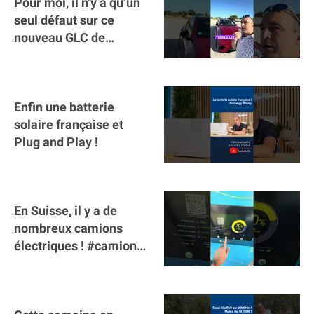
Pour moi, il n’y a qu’un
seul défaut sur ce
nouveau GLC de
Mercedes : il manque la
clé sur téléphone
Enfin une batterie
solaire française et
Plug and Play !
En Suisse, il y a de
nombreux camions
électriques ! #camion
#poidslourds
#voitureelectrique