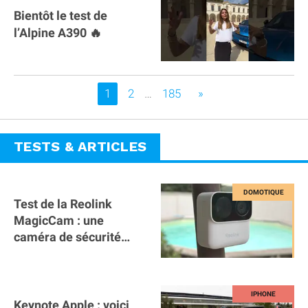
Bientôt le test de
l’Alpine A390 🔥
Vous êtes sur la page
1
2
…
185
»
TESTS & ARTICLES
Test de la Reolink
MagicCam : une
caméra de sécurité
magnétique à 59€ sans
abonnement !
Keynote Apple : voici