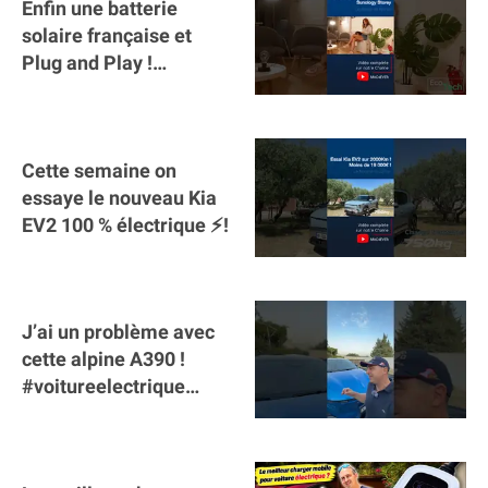
Enfin une batterie
solaire française et
Plug and Play !
#sunology #storey
#batterie @gosunology
Cette semaine on
essaye le nouveau Kia
EV2 100 % électrique ⚡️!
J’ai un problème avec
cette alpine A390 !
#voitureelectrique
#alpine #a390
#sportscar