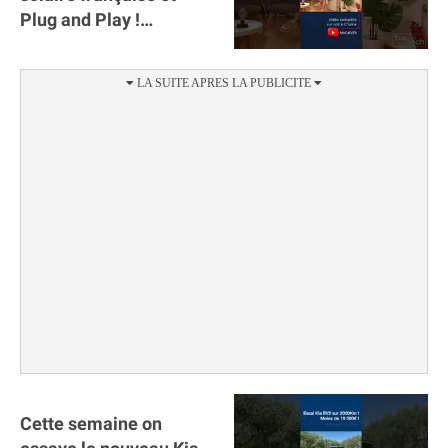
Plug and Play !
#sunology #storey
#batterie @gosunology
Cette semaine on