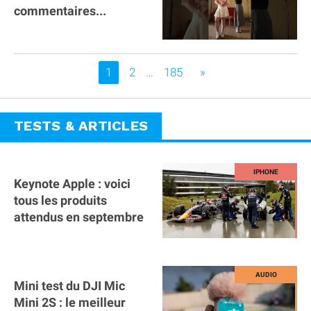
commentaires...
Vous êtes sur la page
1
2
…
185
»
TESTS & ARTICLES
Keynote Apple : voici
tous les produits
attendus en septembre
Mini test du DJI Mic
Mini 2S : le meilleur