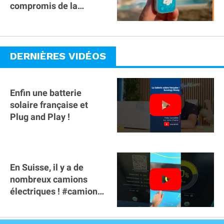
compromis de la
gamme ?
DERNIÈRES VIDÉOS
Enfin une batterie
solaire française et
Plug and Play !
En Suisse, il y a de
nombreux camions
électriques ! #camion
#poidslourds
#voitureelectrique