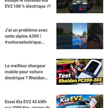
essaye le nouveau Kia
EV2 100 % électrique ⚡️!
J’ai un problème avec
cette alpine A390 !
#voitureelectrique
#alpine #a390
#sportscar
Le meilleur chargeur
mobile pour voiture
électrique ? Rheidon
Tech PC200 3K6 !
Essai Kia EV2 42 kWh
sur 2000 Km : moins de