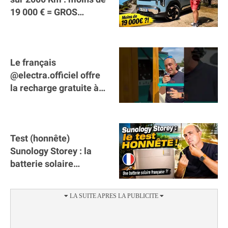
19 000 € = GROS
SUCCÈS ?
Le français
@electra.officiel offre
la recharge gratuite à
tous les véhicules
électriques de Gironde
Test (honnête)
Sunology Storey : la
batterie solaire
française !