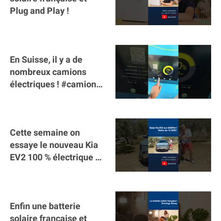
Plug and Play !
En Suisse, il y a de
nombreux camions
électriques ! #camion
#poidslourds
#voitureelectrique
Cette semaine on
essaye le nouveau Kia
EV2 100 % électrique ⚡️!
Motorisation et
autonomie.
Enfin une batterie
solaire française et