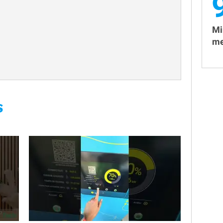
Mi
me
S