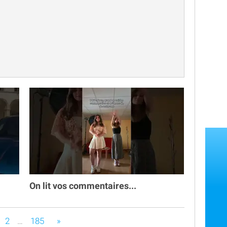

On lit vos commentaires...
s êtes sur la page
2
…
185
»