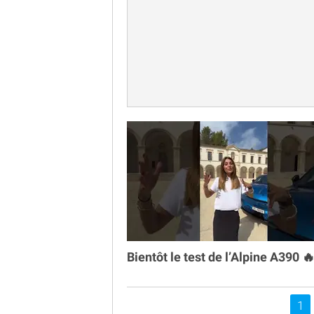
Bientôt le test de l’Alpine A390 
Vou
1