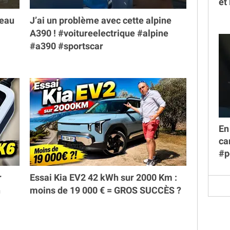
et
veau
J’ai un problème avec cette alpine
A390 ! #voitureelectrique #alpine
#a390 #sportscar
En
ca
#p
r
Essai Kia EV2 42 kWh sur 2000 Km :
h
moins de 19 000 € = GROS SUCCÈS ?