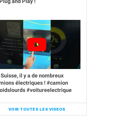
 Plug and Play !
 Suisse, il y a de nombreux
mions électriques ! #camion
oidslourds #voitureelectrique
VOIR TOUTES LES VIDEOS