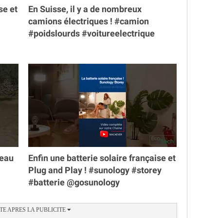
se et
En Suisse, il y a de nombreux
camions électriques ! #camion
#poidslourds #voitureelectrique
veau
Enfin une batterie solaire française et
Plug and Play ! #sunology #storey
#batterie @gosunology