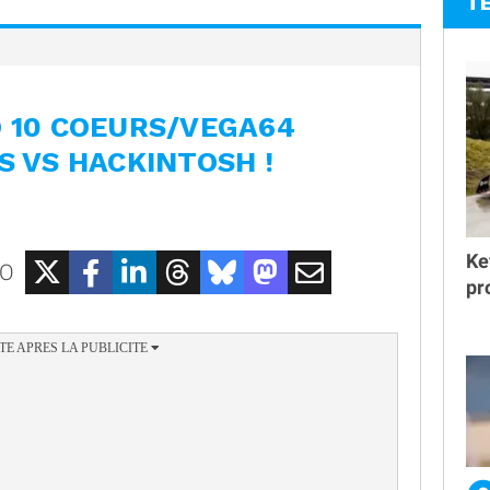
T
O 10 COEURS/VEGA64
S VS HACKINTOSH !
Ke
EO
pr