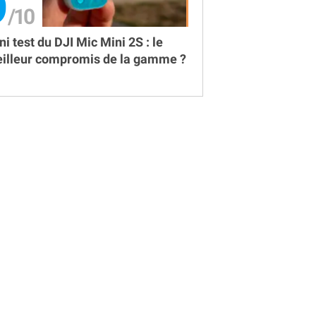
9
ni test du DJI Mic Mini 2S : le
illeur compromis de la gamme ?