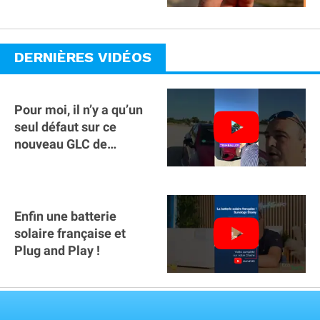
gamme ?
DERNIÈRES VIDÉOS
Pour moi, il n’y a qu’un
seul défaut sur ce
nouveau GLC de
Mercedes : il manque la
clé sur téléphone
Enfin une batterie
solaire française et
Plug and Play !
VOIR TOUTES LES VIDEOS