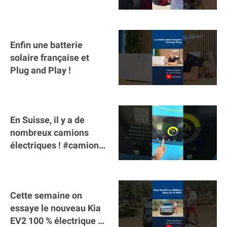
Mercedes : il manque la
clé sur téléphone
Enfin une batterie
solaire française et
Plug and Play !
En Suisse, il y a de
nombreux camions
électriques ! #camion
#poidslourds
#voitureelectrique
Cette semaine on
essaye le nouveau Kia
EV2 100 % électrique ⚡️!