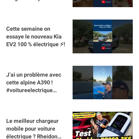
#sunology #storey
#batterie @gosunology
Cette semaine on
essaye le nouveau Kia
EV2 100 % électrique ⚡️!
J’ai un problème avec
cette alpine A390 !
#voitureelectrique
#alpine #a390
#sportscar
Le meilleur chargeur
mobile pour voiture
électrique ? Rheidon