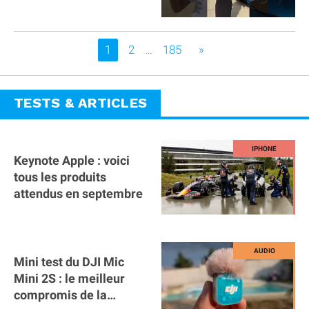
Vous êtes sur la page
1
2
…
185
»
TESTS & ARTICLES
Keynote Apple : voici
tous les produits
attendus en septembre
Mini test du DJI Mic
Mini 2S : le meilleur
compromis de la