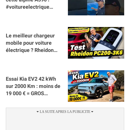
#voitureelectrique
#alpine #a390
#sportscar
Le meilleur chargeur
mobile pour voiture
électrique ? Rheidon
Tech PC200 3K6 !
(collaboration)
Essai Kia EV2 42 kWh
sur 2000 Km : moins de
19 000 € = GROS
SUCCÈS ?