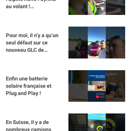
au volant !
#voitureelectrique
#alpine #a390
Pour moi, il n’y a qu’un
seul défaut sur ce
nouveau GLC de
Mercedes : il manque la
clé sur téléphone
Enfin une batterie
solaire française et
Plug and Play !
En Suisse, il y a de
nombreux camions