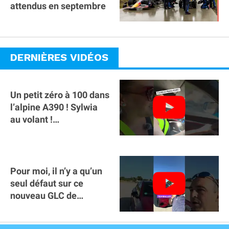
attendus en septembre
DERNIÈRES VIDÉOS
Un petit zéro à 100 dans
l’alpine A390 ￼! Sylwia
au volant !
#voitureelectrique
#alpine #a390
Pour moi, il n’y a qu’un
seul défaut sur ce
nouveau GLC de
Mercedes : il manque la
clé sur téléphone