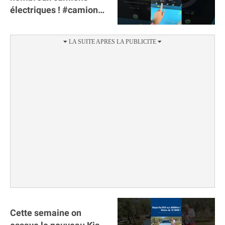
électriques ! #camion
#poidslourds
#voitureelectrique
Cette semaine on