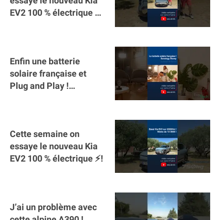
essaye le nouveau Kia
EV2 100 % électrique ⚡️!
Motorisation et
autonomie.
Enfin une batterie
solaire française et
Plug and Play !
#sunology #storey
#batterie @gosunology
Cette semaine on
essaye le nouveau Kia
EV2 100 % électrique ⚡️!
J’ai un problème avec
cette alpine A390 !