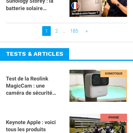
Sunology Storey : la
batterie solaire
française !
Vous êtes sur la page
1
2
…
185
»
TESTS & ARTICLES
Test de la Reolink
MagicCam : une
caméra de sécurité
magnétique à 59€ sans
abonnement !
Keynote Apple : voici
tous les produits