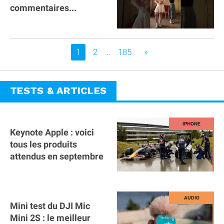
commentaires...
Vous êtes sur la page
1
2
…
185
»
TESTS & ARTICLES
Keynote Apple : voici
tous les produits
attendus en septembre
Mini test du DJI Mic
Mini 2S : le meilleur