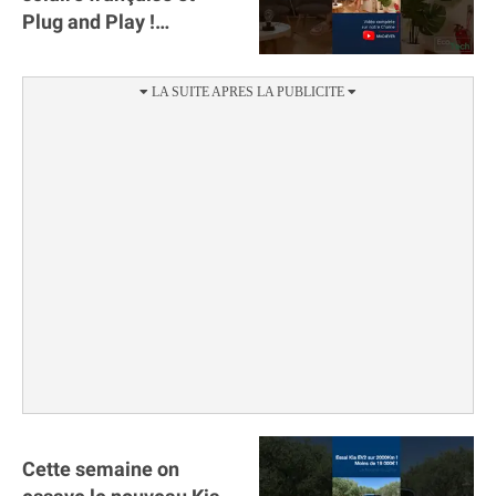
Plug and Play !
#sunology #storey
#batterie @gosunology
Cette semaine on