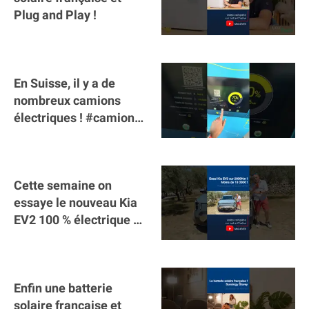
Plug and Play !
En Suisse, il y a de
nombreux camions
électriques ! #camion
#poidslourds
#voitureelectrique
Cette semaine on
essaye le nouveau Kia
EV2 100 % électrique ⚡️!
Motorisation et
autonomie.
Enfin une batterie
solaire française et