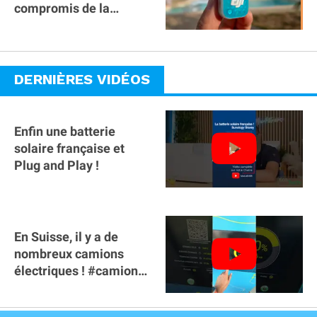
compromis de la
gamme ?
DERNIÈRES VIDÉOS
Enfin une batterie
solaire française et
Plug and Play !
En Suisse, il y a de
nombreux camions
électriques ! #camion
#poidslourds
#voitureelectrique