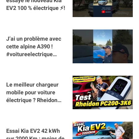
essaye le nouveau Kia
EV2 100 % électrique ⚡️!
J’ai un problème avec
cette alpine A390 !
#voitureelectrique
#alpine #a390
#sportscar
Le meilleur chargeur
mobile pour voiture
électrique ? Rheidon
Tech PC200 3K6 !
Essai Kia EV2 42 kWh
sur 2000 Km : moins de