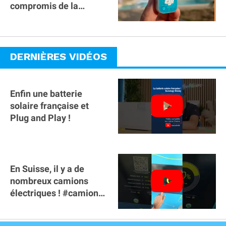
compromis de la
gamme ?
DERNIÈRES VIDÉOS
Enfin une batterie
solaire française et
Plug and Play !
En Suisse, il y a de
nombreux camions
électriques ! #camion
#poidslourds
#voitureelectrique