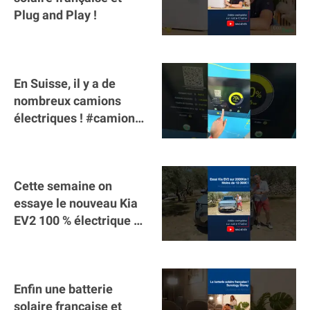
Plug and Play !
En Suisse, il y a de
nombreux camions
électriques ! #camion
#poidslourds
#voitureelectrique
Cette semaine on
essaye le nouveau Kia
EV2 100 % électrique ⚡️!
Motorisation et
autonomie.
Enfin une batterie
solaire française et