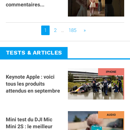
commentaires...
Vous êtes sur la page
1
2
…
185
»
TESTS & ARTICLES
Keynote Apple : voici
tous les produits
attendus en septembre
Mini test du DJI Mic
Mini 2S : le meilleur