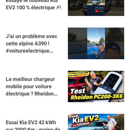
essaye le nouveau Kia
EV2 100 % électrique ⚡️!
J’ai un problème avec
cette alpine A390 !
#voitureelectrique
#alpine #a390
#sportscar
Le meilleur chargeur
mobile pour voiture
électrique ? Rheidon
Tech PC200 3K6 !
Essai Kia EV2 42 kWh
sur 2000 Km : moins de