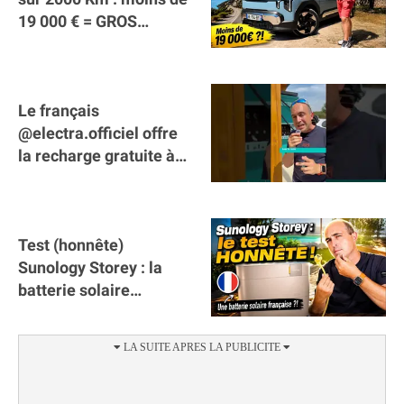
19 000 € = GROS
SUCCÈS ?
Le français
@electra.officiel offre
la recharge gratuite à
tous les véhicules
électriques de Gironde
Test (honnête)
Sunology Storey : la
batterie solaire
française !