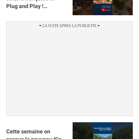
Plug and Play !
#sunology #storey
#batterie @gosunology
Cette semaine on