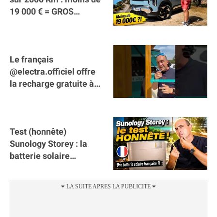
19 000 € = GROS
SUCCÈS ?
Le français
@electra.officiel offre
la recharge gratuite à
tous les véhicules
électriques de Gironde
Test (honnête)
Sunology Storey : la
batterie solaire
française !