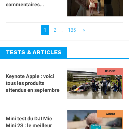
commentaires...
Vous êtes sur la page
1
2
…
185
»
TESTS & ARTICLES
Keynote Apple : voici
tous les produits
attendus en septembre
Mini test du DJI Mic
Mini 2S : le meilleur