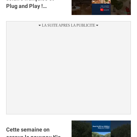
Plug and Play !
#sunology #storey
#batterie @gosunology
Cette semaine on