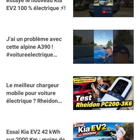
essaye le nouveau Kia
EV2 100 % électrique ⚡️!
J’ai un problème avec
cette alpine A390 !
#voitureelectrique
#alpine #a390
#sportscar
Le meilleur chargeur
mobile pour voiture
électrique ? Rheidon
Tech PC200 3K6 !
Essai Kia EV2 42 kWh
sur 2000 Km : moins de