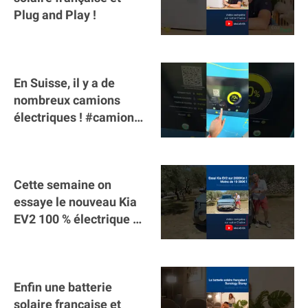
Plug and Play !
En Suisse, il y a de
nombreux camions
électriques ! #camion
#poidslourds
#voitureelectrique
Cette semaine on
essaye le nouveau Kia
EV2 100 % électrique ⚡️!
Motorisation et
autonomie.
Enfin une batterie
solaire française et