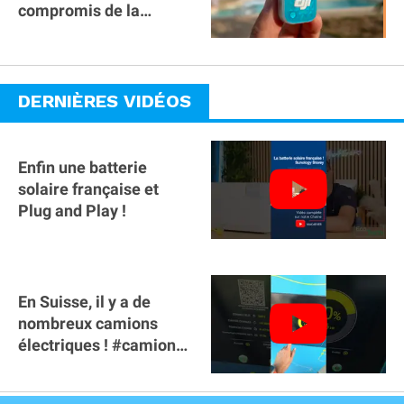
compromis de la
gamme ?
DERNIÈRES VIDÉOS
Enfin une batterie
solaire française et
Plug and Play !
En Suisse, il y a de
nombreux camions
électriques ! #camion
#poidslourds
#voitureelectrique