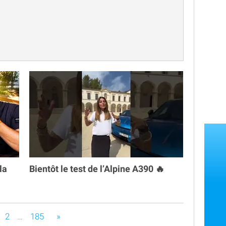
la
Bientôt le test de l’Alpine A390 🔥
s êtes sur la page
2
…
185
»