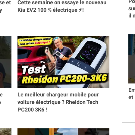
Po
se et
Cette semaine on essaye le nouveau
su
y
Kia EV2 100 % électrique ⚡️!
il
En
ne
Le meilleur chargeur mobile pour
et
e
voiture électrique ? Rheidon Tech
PC200 3K6 !