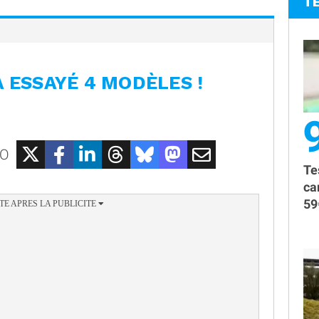
T
A ESSAYÉ 4 MODÈLES !
EO
Te
ca
59