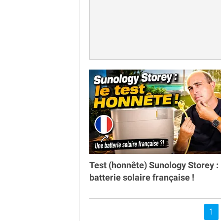
Test (honnête) Sunology Storey : 
batterie solaire française !
Vou
1