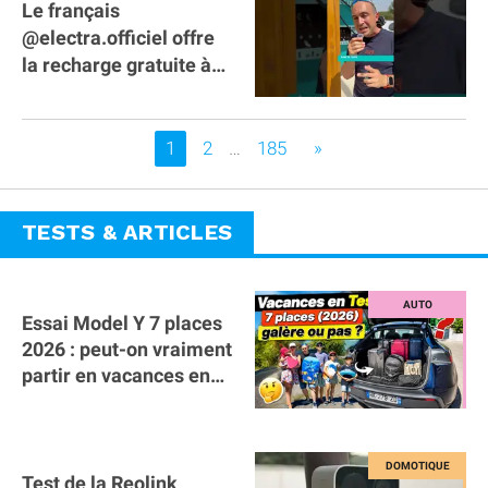
Le français
@electra.officiel offre
la recharge gratuite à
tous les véhicules
électriques de Gironde
Vous êtes sur la page
1
2
…
185
»
TESTS & ARTICLES
Essai Model Y 7 places
2026 : peut-on vraiment
partir en vacances en
famille avec des
bagages ?
Test de la Reolink