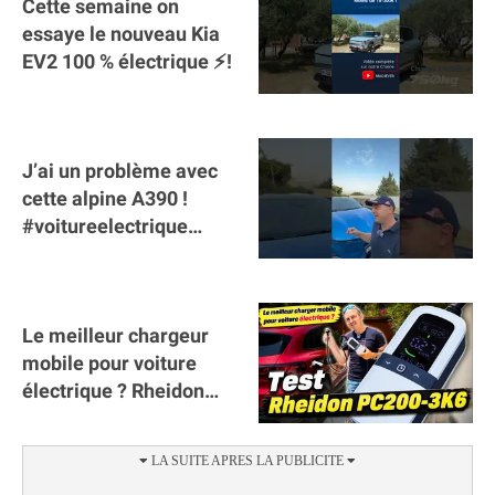
Cette semaine on
essaye le nouveau Kia
EV2 100 % électrique ⚡️!
J’ai un problème avec
cette alpine A390 !
#voitureelectrique
#alpine #a390
#sportscar
Le meilleur chargeur
mobile pour voiture
électrique ? Rheidon
Tech PC200 3K6 !
(collaboration)