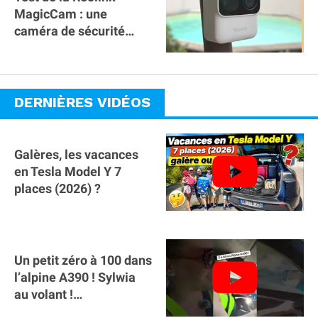
MagicCam : une
caméra de sécurité
magnétique à 59€ sans
abonnement !
DERNIÈRES VIDÉOS
Galères, les vacances
en Tesla Model Y 7
places (2026) ?
Un petit zéro à 100 dans
l’alpine A390 ￼! Sylwia
au volant !
#voitureelectrique