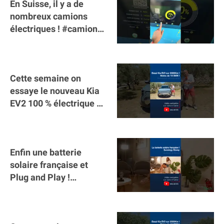
En Suisse, il y a de
nombreux camions
électriques ! #camion
#poidslourds
#voitureelectrique
Cette semaine on
essaye le nouveau Kia
EV2 100 % électrique ⚡️!
Motorisation et
autonomie.
Enfin une batterie
solaire française et
Plug and Play !
#sunology #storey
#batterie @gosunology