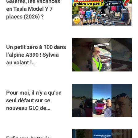
Galères, les vacances
en Tesla Model Y 7
places (2026) ?
Un petit zéro à 100 dans
l’alpine A390 ￼! Sylwia
au volant !
#voitureelectrique
#alpine #a390
Pour moi, il n’y a qu’un
seul défaut sur ce
nouveau GLC de
Mercedes : il manque la
clé sur téléphone