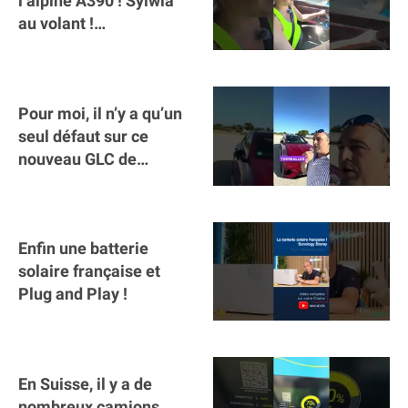
l’alpine A390 ￼! Sylwia
au volant !
#voitureelectrique
#alpine #a390
Pour moi, il n’y a qu’un
seul défaut sur ce
nouveau GLC de
Mercedes : il manque la
clé sur téléphone
Enfin une batterie
solaire française et
Plug and Play !
En Suisse, il y a de
nombreux camions