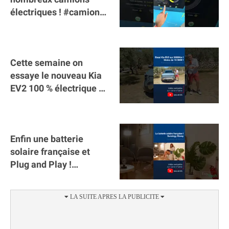
électriques ! #camion
#poidslourds
#voitureelectrique
Cette semaine on
essaye le nouveau Kia
EV2 100 % électrique ⚡️!
Motorisation et
autonomie.
Enfin une batterie
solaire française et
Plug and Play !
#sunology #storey
#batterie @gosunology