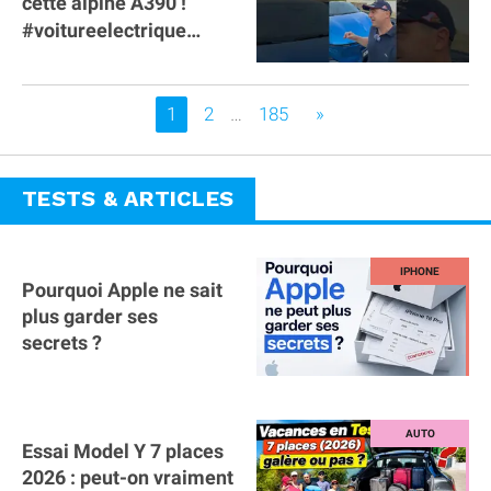
cette alpine A390 !
#voitureelectrique
#alpine #a390
#sportscar
Vous êtes sur la page
1
2
…
185
»
TESTS & ARTICLES
Pourquoi Apple ne sait
plus garder ses
secrets ?
Essai Model Y 7 places
2026 : peut-on vraiment