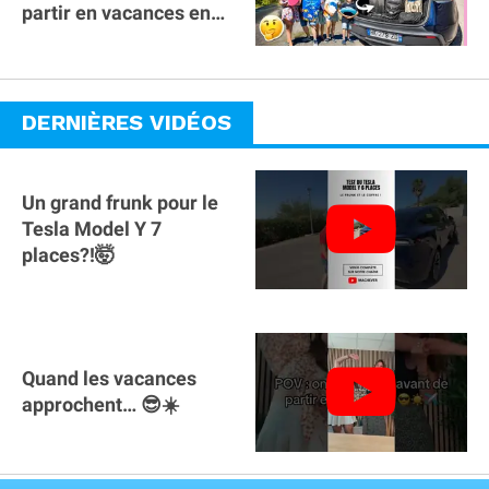
partir en vacances en
famille avec des
bagages ?
DERNIÈRES VIDÉOS
Un grand frunk pour le
Tesla Model Y 7
places?!🤯
Quand les vacances
approchent… 😎☀️