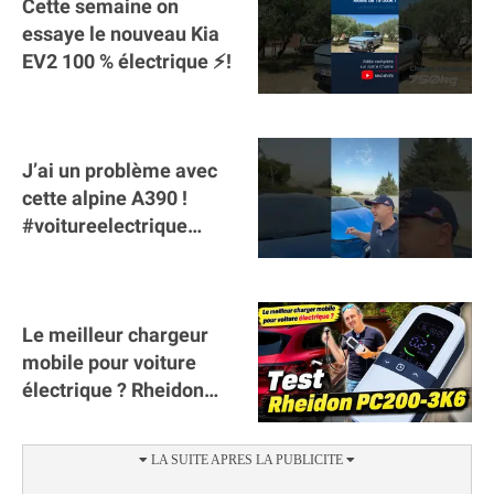
Cette semaine on
essaye le nouveau Kia
EV2 100 % électrique ⚡️!
J’ai un problème avec
cette alpine A390 !
#voitureelectrique
#alpine #a390
#sportscar
Le meilleur chargeur
mobile pour voiture
électrique ? Rheidon
Tech PC200 3K6 !
(collaboration)