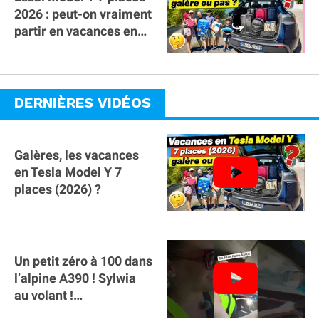
2026 : peut-on vraiment
partir en vacances en
famille avec des
bagages ?
DERNIÈRES VIDÉOS
Galères, les vacances
en Tesla Model Y 7
places (2026) ?
Un petit zéro à 100 dans
l’alpine A390 ￼! Sylwia
au volant !
#voitureelectrique