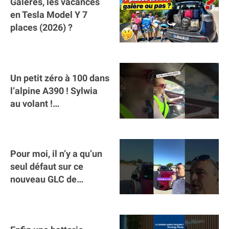
Galères, les vacances
en Tesla Model Y 7
places (2026) ?
Un petit zéro à 100 dans
l’alpine A390 ￼! Sylwia
au volant !
#voitureelectrique
#alpine #a390
Pour moi, il n’y a qu’un
seul défaut sur ce
nouveau GLC de
Mercedes : il manque la
clé sur téléphone