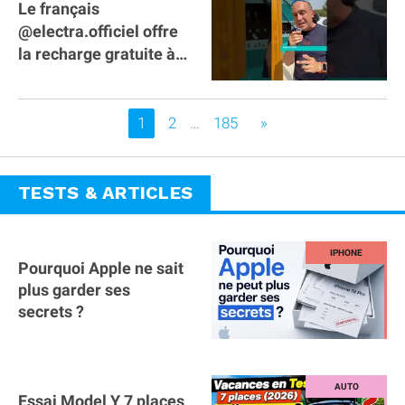
Le français
@electra.officiel offre
la recharge gratuite à
tous les véhicules
électriques de Gironde
Vous êtes sur la page
1
2
…
185
»
TESTS & ARTICLES
Pourquoi Apple ne sait
plus garder ses
secrets ?
Essai Model Y 7 places