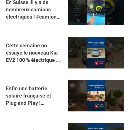
En Suisse, il y a de
nombreux camions
électriques ! #camion
#poidslourds
#voitureelectrique
Cette semaine on
essaye le nouveau Kia
EV2 100 % électrique ⚡️!
Motorisation et
autonomie.
Enfin une batterie
solaire française et
Plug and Play !
#sunology #storey
#batterie @gosunology