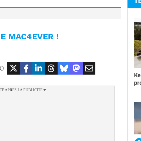
T
 DE MAC4EVER !
EO
Ke
pr