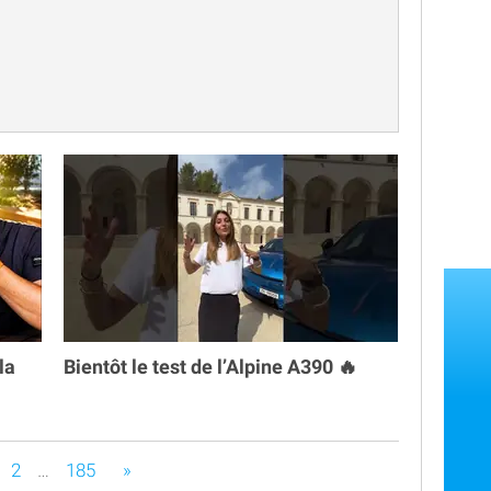
la
Bientôt le test de l’Alpine A390 🔥
s êtes sur la page
2
…
185
»