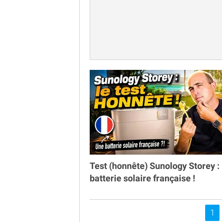
Test (honnête) Sunology Storey : 
batterie solaire française !
Vou
1