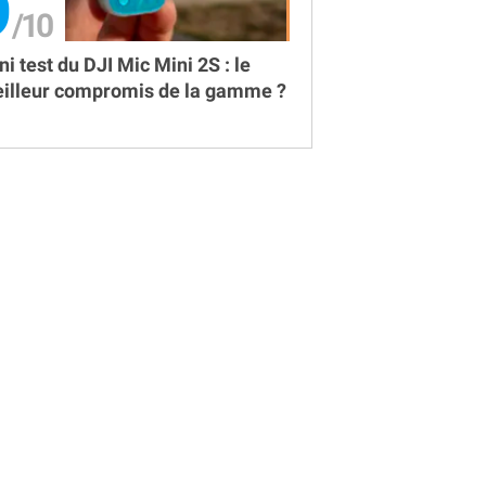
9
ni test du DJI Mic Mini 2S : le
illeur compromis de la gamme ?