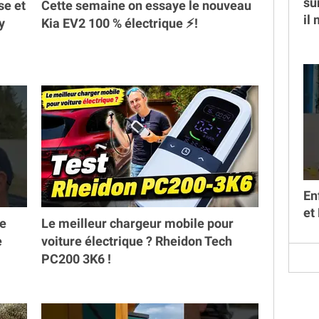
su
se et
Cette semaine on essaye le nouveau
il
y
Kia EV2 100 % électrique ⚡️!
En
et
ne
Le meilleur chargeur mobile pour
e
voiture électrique ? Rheidon Tech
PC200 3K6 !