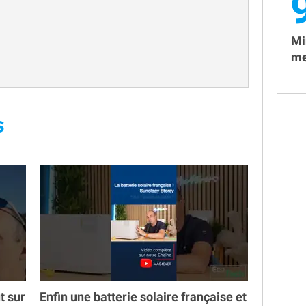
Mi
me
S
t sur
Enfin une batterie solaire française et