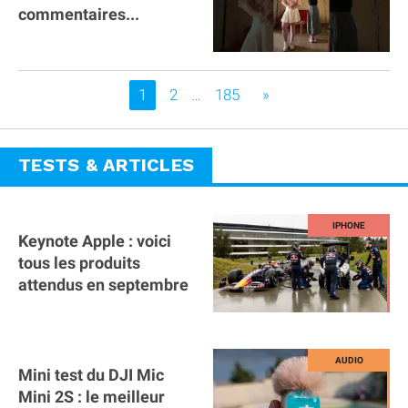
commentaires...
Vous êtes sur la page
1
2
…
185
»
TESTS & ARTICLES
Keynote Apple : voici
tous les produits
attendus en septembre
Mini test du DJI Mic
Mini 2S : le meilleur