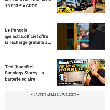
19 000 € = GROS
SUCCÈS ?
Le français
@electra.officiel offre
la recharge gratuite à
tous les véhicules
électriques de Gironde
Test (honnête)
Sunology Storey : la
batterie solaire
française !