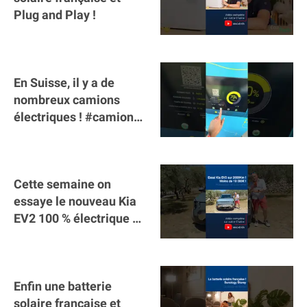
Plug and Play !
En Suisse, il y a de
nombreux camions
électriques ! #camion
#poidslourds
#voitureelectrique
Cette semaine on
essaye le nouveau Kia
EV2 100 % électrique ⚡️!
Motorisation et
autonomie.
Enfin une batterie
solaire française et