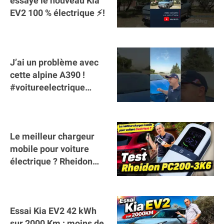
essaye le nouveau Kia
EV2 100 % électrique ⚡️!
J’ai un problème avec
cette alpine A390 !
#voitureelectrique
#alpine #a390
#sportscar
Le meilleur chargeur
mobile pour voiture
électrique ? Rheidon
Tech PC200 3K6 !
Essai Kia EV2 42 kWh
sur 2000 Km : moins de