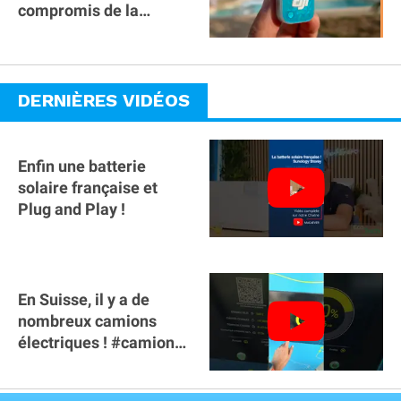
compromis de la
gamme ?
DERNIÈRES VIDÉOS
Enfin une batterie
solaire française et
Plug and Play !
En Suisse, il y a de
nombreux camions
électriques ! #camion
#poidslourds
#voitureelectrique