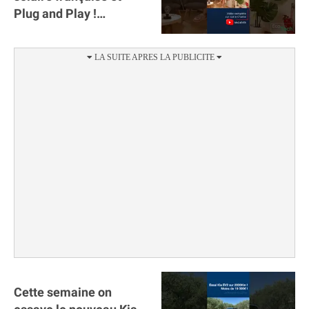
Plug and Play !
#sunology #storey
#batterie @gosunology
Cette semaine on