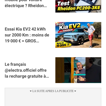
électrique ? Rheidon
Tech PC200 3K6 !
Essai Kia EV2 42 kWh
sur 2000 Km : moins de
19 000 € = GROS
SUCCÈS ?
Le français
@electra.officiel offre
la recharge gratuite à
tous les véhicules
électriques de Gironde