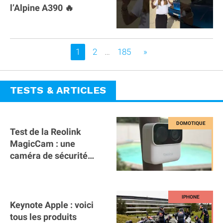
l’Alpine A390 🔥
Vous êtes sur la page
1
2
…
185
»
TESTS & ARTICLES
Test de la Reolink
MagicCam : une
caméra de sécurité
magnétique à 59€ sans
abonnement !
Keynote Apple : voici
tous les produits