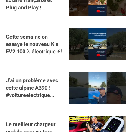
solaire française et
Plug and Play !
#sunology #storey
#batterie @gosunology
Cette semaine on
essaye le nouveau Kia
EV2 100 % électrique ⚡️!
J’ai un problème avec
cette alpine A390 !
#voitureelectrique
#alpine #a390
#sportscar
Le meilleur chargeur
mobile pour voiture