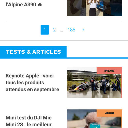
l’Alpine A390 🔥
Vous êtes sur la page
1
2
…
185
»
TESTS & ARTICLES
Keynote Apple : voici
tous les produits
attendus en septembre
Mini test du DJI Mic
Mini 2S : le meilleur