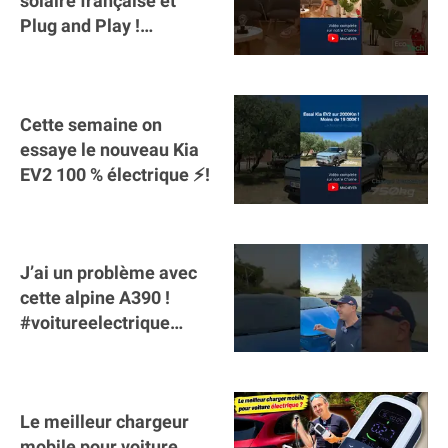
solaire française et
Plug and Play !
#sunology #storey
#batterie @gosunology
Cette semaine on
essaye le nouveau Kia
EV2 100 % électrique ⚡️!
J’ai un problème avec
cette alpine A390 !
#voitureelectrique
#alpine #a390
#sportscar
Le meilleur chargeur
mobile pour voiture