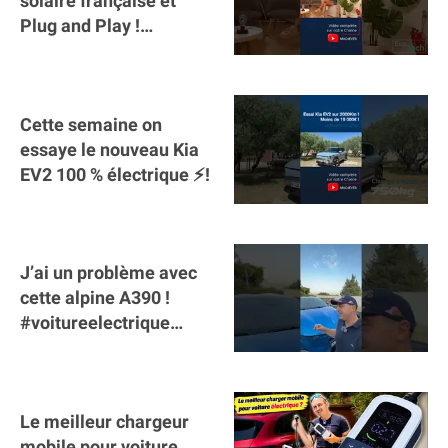
solaire française et
Plug and Play !
#sunology #storey
#batterie @gosunology
Cette semaine on
essaye le nouveau Kia
EV2 100 % électrique ⚡️!
J’ai un problème avec
cette alpine A390 !
#voitureelectrique
#alpine #a390
#sportscar
Le meilleur chargeur
mobile pour voiture