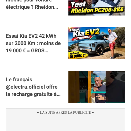
électrique ? Rheidon
Tech PC200 3K6 !
Essai Kia EV2 42 kWh
sur 2000 Km : moins de
19 000 € = GROS
SUCCÈS ?
Le français
@electra.officiel offre
la recharge gratuite à
tous les véhicules
électriques de Gironde