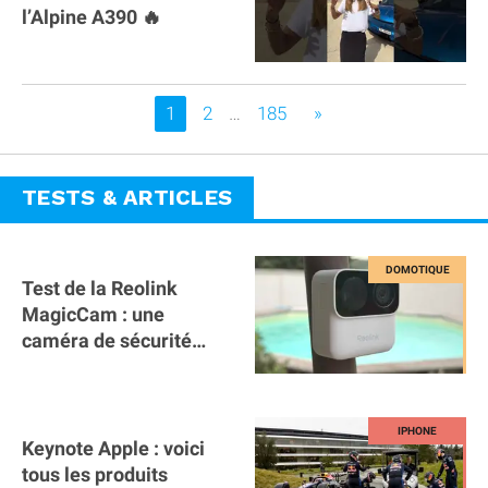
l’Alpine A390 🔥
Vous êtes sur la page
1
2
…
185
»
TESTS & ARTICLES
Test de la Reolink
MagicCam : une
caméra de sécurité
magnétique à 59€ sans
abonnement !
Keynote Apple : voici
tous les produits