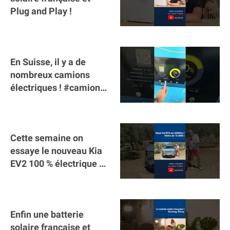
Plug and Play !
En Suisse, il y a de
nombreux camions
électriques ! #camion
#poidslourds
#voitureelectrique
Cette semaine on
essaye le nouveau Kia
EV2 100 % électrique ⚡️!
Motorisation et
autonomie.
Enfin une batterie
solaire française et