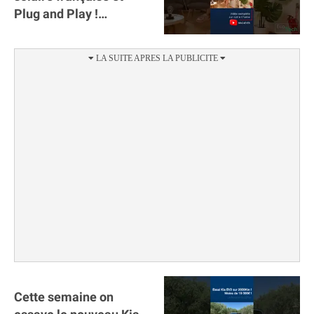
Plug and Play !
#sunology #storey
#batterie @gosunology
Cette semaine on