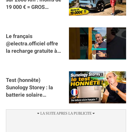
19 000 € = GROS
SUCCÈS ?
Le français
@electra.officiel offre
la recharge gratuite à
tous les véhicules
électriques de Gironde
Test (honnête)
Sunology Storey : la
batterie solaire
française !