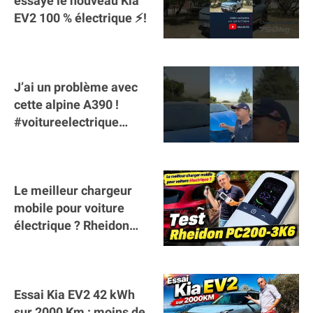
essaye le nouveau Kia
EV2 100 % électrique ⚡️!
J’ai un problème avec
cette alpine A390 !
#voitureelectrique
#alpine #a390
#sportscar
Le meilleur chargeur
mobile pour voiture
électrique ? Rheidon
Tech PC200 3K6 !
Essai Kia EV2 42 kWh
sur 2000 Km : moins de