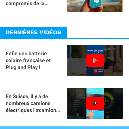
compromis de la
gamme ?
DERNIÈRES VIDÉOS
Enfin une batterie
solaire française et
Plug and Play !
En Suisse, il y a de
nombreux camions
électriques ! #camion
#poidslourds
#voitureelectrique