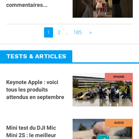
commentaires...
Vous êtes sur la page
1
2
…
185
»
TESTS & ARTICLES
Keynote Apple : voici
tous les produits
attendus en septembre
Mini test du DJI Mic
Mini 2S : le meilleur