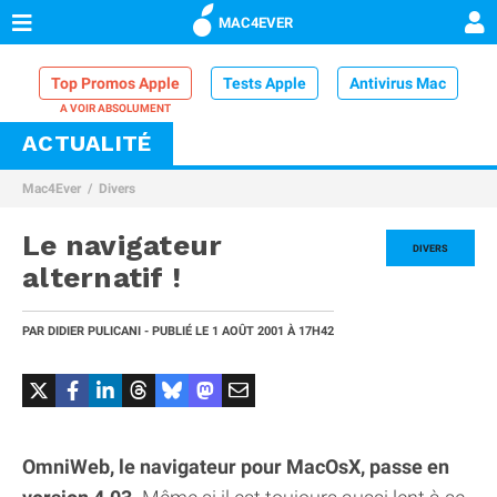
MAC4EVER
Top Promos Apple
Tests Apple
Antivirus Mac
ACTUALITÉ
VPN Mac
Chargeur iPhone
Nettoyeur Mac
Mac4Ever
Divers
Comparatif iPhone
Dock Thunderbolt
Le navigateur
DIVERS
alternatif !
PAR
DIDIER PULICANI
- PUBLIÉ LE
1 AOÛT 2001
À 17H42
OmniWeb, le navigateur pour MacOsX, passe en