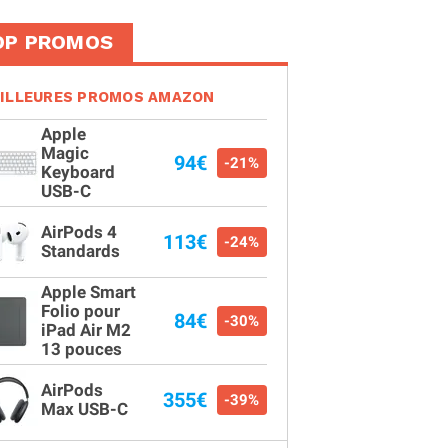
OP PROMOS
ILLEURES PROMOS AMAZON
Apple
Magic
94€
-21%
Keyboard
USB-C
AirPods 4
113€
-24%
Standards
Apple Smart
Folio pour
84€
-30%
iPad Air M2
13 pouces
AirPods
355€
-39%
Max USB-C