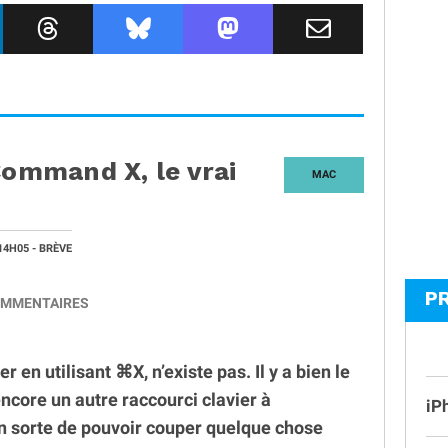
Command X, le vrai
MAC
14H05
- BRÈVE
P
MMENTAIRES
r en utilisant ⌘X, n’existe pas. Il y a bien le
core un autre raccourci clavier à
iP
en sorte de pouvoir couper quelque chose