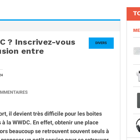
T
ME
C ? Inscrivez-vous
DIVERS
fusion entre
24
MMENTAIRES
t, il devient très difficile pour les boites
 à la WWDC. En effet, obtenir une place
lors beaucoup se retrouvent souvent seuls à
s proposer un petit service pour se retrouver