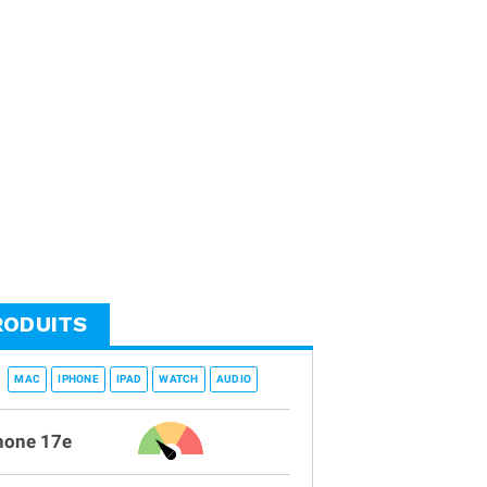
RODUITS
MAC
IPHONE
IPAD
WATCH
AUDIO
hone 17e