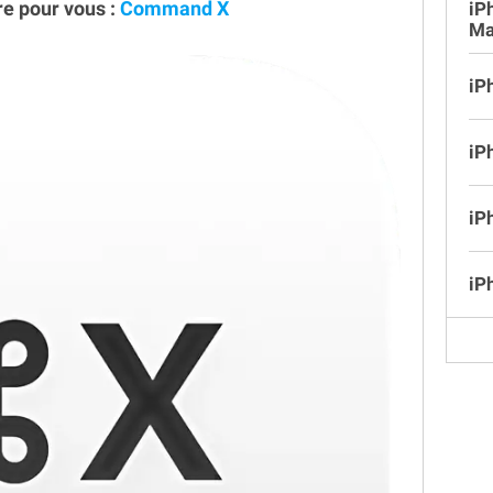
ire pour vous :
Command X
iP
Ma
iP
iP
iP
iP