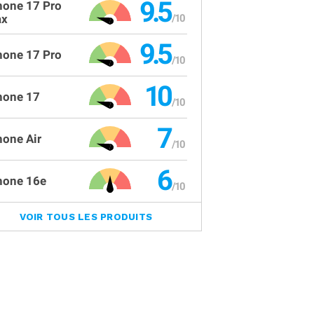
9.5
hone 17 Pro
x
9.5
hone 17 Pro
10
hone 17
7
hone Air
6
hone 16e
VOIR TOUS LES PRODUITS