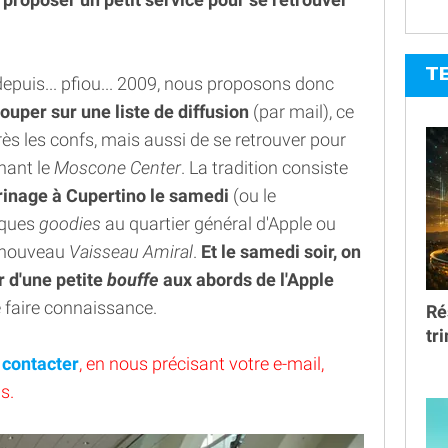
T
uis... pfiou... 2009, nous proposons donc
ouper sur une liste de diffusion
(par mail), ce
rès les confs, mais aussi de se retrouver pour
nant le
Moscone Center
. La tradition consiste
rinage à Cupertino le samedi
(ou le
lques
goodies
au quartier général d'Apple ou
du nouveau
Vaisseau Amiral
.
Et le samedi soir, on
 d'une petite
bouffe
aux abords de l'Apple
 faire connaissance.
Ré
tr
 contacter
, en nous précisant votre e-mail,
s.