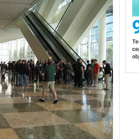
Te
ca
obj