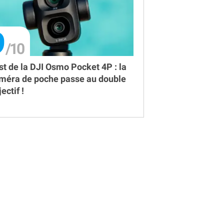
9
st de la DJI Osmo Pocket 4P : la
méra de poche passe au double
ectif !