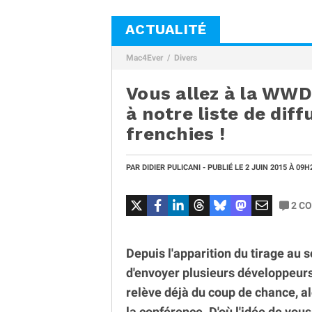
ACTUALITÉ
Mac4Ever
Divers
Vous allez à la WWD
à notre liste de dif
frenchies !
PAR
DIDIER PULICANI
- PUBLIÉ LE
2 JUIN 2015
À 09H
2
CO
Depuis l'apparition du tirage au sor
d'envoyer plusieurs développeurs
relève déjà du coup de chance, a
la conférence. D'où l'idée de vou