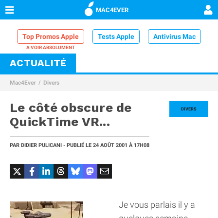
MAC4EVER
Top Promos Apple
Tests Apple
Antivirus Mac
ACTUALITÉ
VPN Mac
Chargeur iPhone
Nettoyeur Mac
Mac4Ever
Divers
Comparatif iPhone
Dock Thunderbolt
Le côté obscure de
DIVERS
QuickTime VR...
PAR
DIDIER PULICANI
- PUBLIÉ LE
24 AOÛT 2001
À 17H08
Je vous parlais il y a