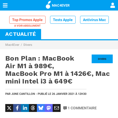
MAC4EVER
Top Promos Apple
Tests Apple
Antivirus Mac
ACTUALITÉ
VPN Mac
Chargeur iPhone
Nettoyeur Mac
Mac4Ever
Divers
Comparatif iPhone
Dock Thunderbolt
Bon Plan : MacBook
DIVERS
Air M1 à 989€,
MacBook Pro M1 à 1426€, Mac
mini Intel i3 à 649€
PAR
JUNE CANTILLON
- PUBLIÉ LE
26 JANVIER 2021
À 12H30
1
COMMENTAIRE