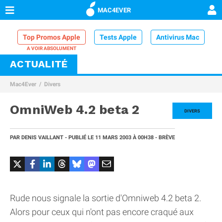
MAC4EVER
Top Promos Apple
Tests Apple
Antivirus Mac
ACTUALITÉ
VPN Mac
Chargeur iPhone
Nettoyeur Mac
Mac4Ever
Divers
Comparatif iPhone
Dock Thunderbolt
OmniWeb 4.2 beta 2
DIVERS
PAR
DENIS VAILLANT
- PUBLIÉ LE
11 MARS 2003
À 00H38
- BRÈVE
Rude nous signale la sortie d'Omniweb 4.2 beta 2.
Alors pour ceux qui n'ont pas encore craqué aux