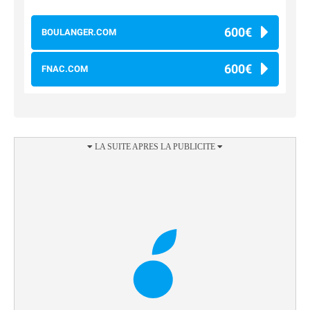
600€
BOULANGER.COM
600€
FNAC.COM