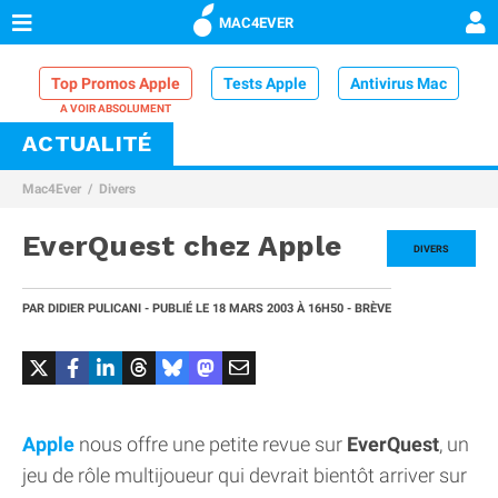
MAC4EVER
Top Promos Apple
Tests Apple
Antivirus Mac
ACTUALITÉ
VPN Mac
Chargeur iPhone
Nettoyeur Mac
Mac4Ever
Divers
Comparatif iPhone
Dock Thunderbolt
EverQuest chez Apple
DIVERS
PAR
DIDIER PULICANI
- PUBLIÉ LE
18 MARS 2003
À 16H50
- BRÈVE
Apple
nous offre une petite revue sur
EverQuest
, un
jeu de rôle multijoueur qui devrait bientôt arriver sur