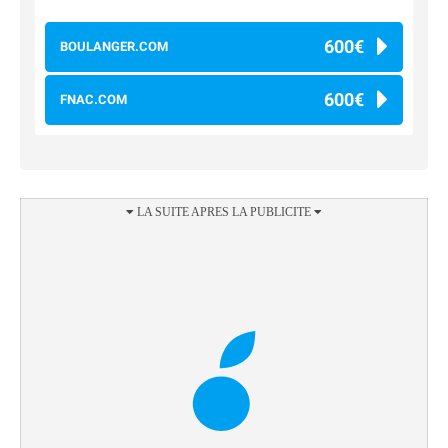
600€
BOULANGER.COM
600€
FNAC.COM