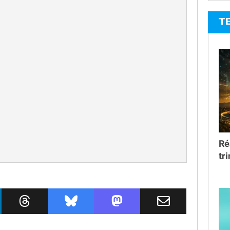
T
Ré
tr