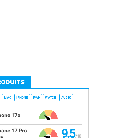
RODUITS
MAC
IPHONE
IPAD
WATCH
AUDIO
hone 17e
9.5
hone 17 Pro
x