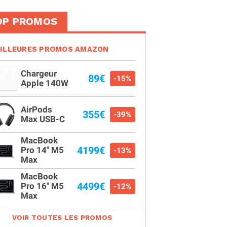
OP PROMOS
ILLEURES PROMOS AMAZON
Chargeur
89€
-15%
Apple 140W
AirPods
355€
-39%
Max USB-C
MacBook
4199€
Pro 14" M5
-13%
Max
MacBook
4499€
Pro 16" M5
-12%
Max
VOIR TOUTES LES PROMOS