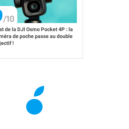
9
st de la DJI Osmo Pocket 4P : la
méra de poche passe au double
ectif !