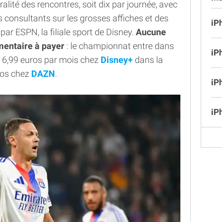
lité des rencontres, soit dix par journée, avec
 consultants sur les grosses affiches et des
iP
r ESPN, la filiale sport de Disney.
Aucune
mentaire à payer
: le championnat entre dans
iP
de 6,99 euros par mois chez
Disney+
dans la
uros chez
DAZN
.
iP
iP