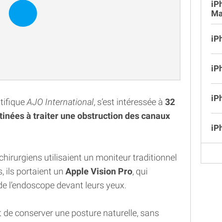
iP
Ma
iP
iP
iP
ntifique
AJO International
, s’est intéressée à
32
inées à traiter une obstruction des canaux
iP
chirurgiens utilisaient un moniteur traditionnel
, ils portaient un
Apple Vision Pro
, qui
 de l’endoscope devant leurs yeux.
t de conserver une posture naturelle, sans