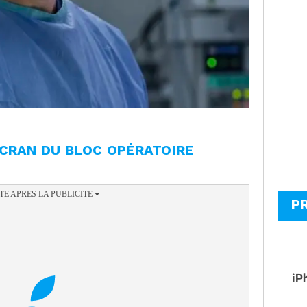
ÉCRAN DU BLOC OPÉRATOIRE
P
iP