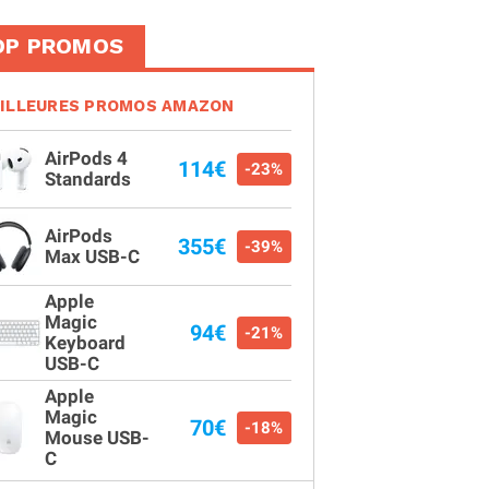
OP PROMOS
ILLEURES PROMOS AMAZON
AirPods 4
114€
-23%
Standards
AirPods
355€
-39%
Max USB-C
Apple
Magic
94€
-21%
Keyboard
USB-C
Apple
Magic
70€
-18%
Mouse USB-
C