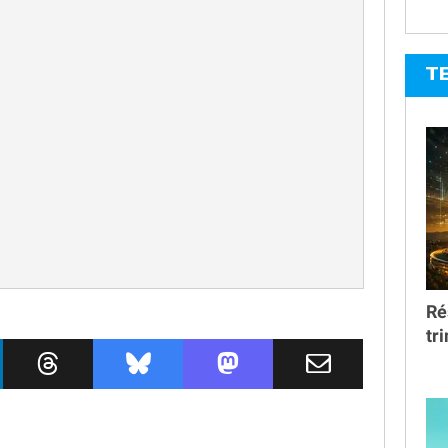
T
Ré
tr