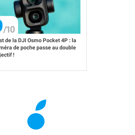
9
st de la DJI Osmo Pocket 4P : la
méra de poche passe au double
ectif !