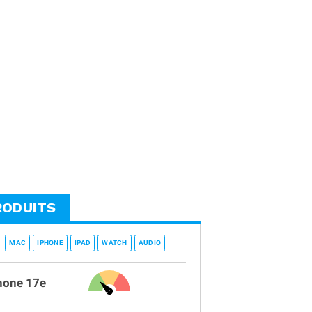
RODUITS
MAC
IPHONE
IPAD
WATCH
AUDIO
hone 17e