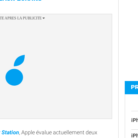
P
iP
t Station
, Apple évalue actuellement deux
iP