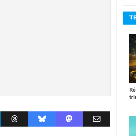
T
Ré
tr