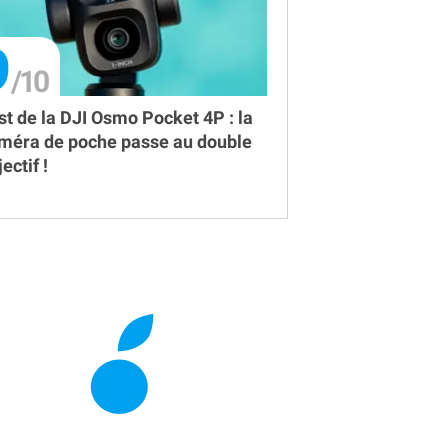
9
st de la DJI Osmo Pocket 4P : la
méra de poche passe au double
ectif !