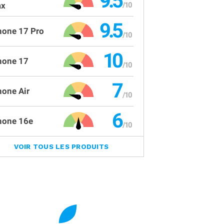
9.5
x
9.5
hone 17 Pro
10
hone 17
7
hone Air
6
hone 16e
VOIR TOUS LES PRODUITS