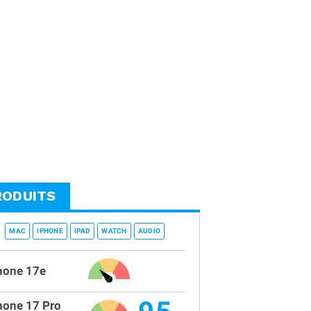
RODUITS
MAC
IPHONE
IPAD
WATCH
AUDIO
hone 17e
hone 17 Pro