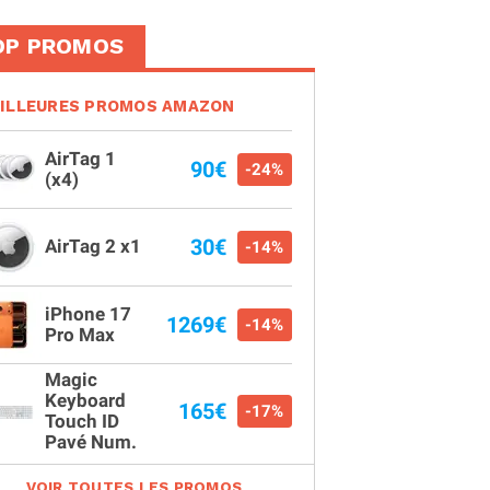
OP PROMOS
ILLEURES PROMOS AMAZON
AirTag 1
90€
-24%
(x4)
30€
AirTag 2 x1
-14%
iPhone 17
1269€
-14%
Pro Max
Magic
Keyboard
165€
-17%
Touch ID
Pavé Num.
VOIR TOUTES LES PROMOS