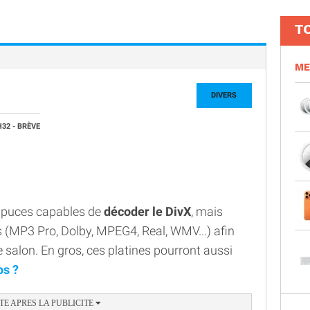
T
ME
DIVERS
H32
- BRÈVE
 puces capables de
décoder le DivX
, mais
(MP3 Pro, Dolby, MPEG4, Real, WMV...) afin
 salon. En gros, ces platines pourront aussi
os ?