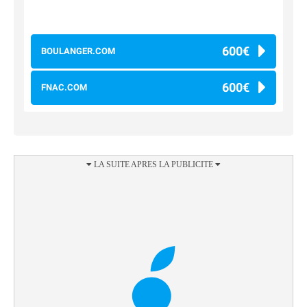
600€
BOULANGER.COM
600€
FNAC.COM