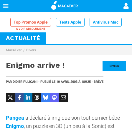
MAC4EVER
Top Promos Apple
Tests Apple
Antivirus Mac
ACTUALITÉ
VPN Mac
Chargeur iPhone
Nettoyeur Mac
Mac4Ever
Divers
Comparatif iPhone
Dock Thunderbolt
Enigmo arrive !
DIVERS
PAR
DIDIER PULICANI
- PUBLIÉ LE
10 AVRIL 2003
À 18H25
- BRÈVE
Pangea
a déclaré à img que son tout dernier bébé
Enigmo
, un puzzle en 3D (un peu à la Sonic) est