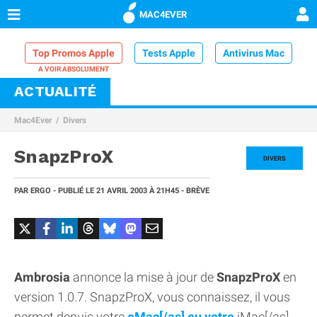
MAC4EVER
Top Promos Apple
Tests Apple
Antivirus Mac
ACTUALITÉ
VPN Mac
Chargeur iPhone
Nettoyeur Mac
Mac4Ever
Divers
Comparatif iPhone
Dock Thunderbolt
SnapzProX
DIVERS
PAR
ERGO
- PUBLIÉ LE
21 AVRIL 2003
À 21H45
- BRÈVE
Ambrosia
annonce la mise à jour de
SnapzProX
en
version 1.0.7. SnapzProX, vous connaissez, il vous
permet depuis votre
eMac[/as] ou votre
iMac[/as]