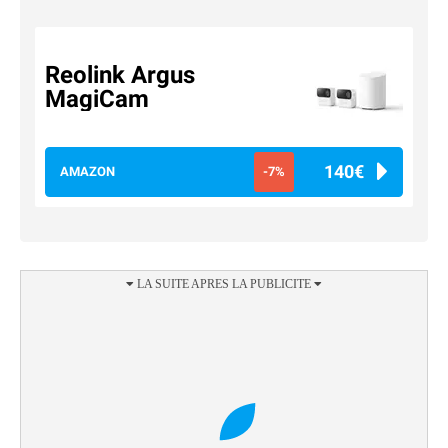
Reolink Argus
MagiCam
140€
AMAZON
-7%