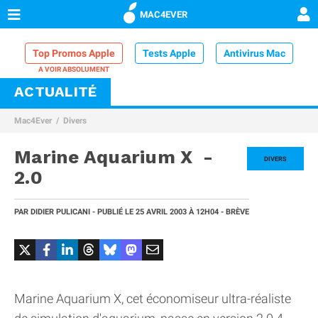
MAC4EVER
Top Promos Apple
Tests Apple
Antivirus Mac
ACTUALITÉ
VPN Mac
Chargeur iPhone
Nettoyeur Mac
Mac4Ever
Divers
Comparatif iPhone
Dock Thunderbolt
Marine Aquarium X -
DIVERS
2.0
PAR
DIDIER PULICANI
- PUBLIÉ LE
25 AVRIL 2003
À 12H04
- BRÈVE
Marine Aquarium X, cet économiseur ultra-réaliste