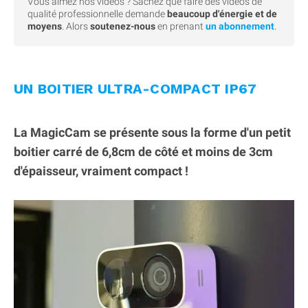
Vous aimez nos videos ? Sachez que faire des vidéos de
qualité professionnelle demande
beaucoup d'énergie et de
moyens
. Alors
soutenez-nous
en prenant
un abonnement
.
UN BOITIER ULTRA-COMPACT IP67
La MagicCam se présente sous la forme d'un petit
boitier carré de 6,8cm de côté et moins de 3cm
d'épaisseur, vraiment compact !