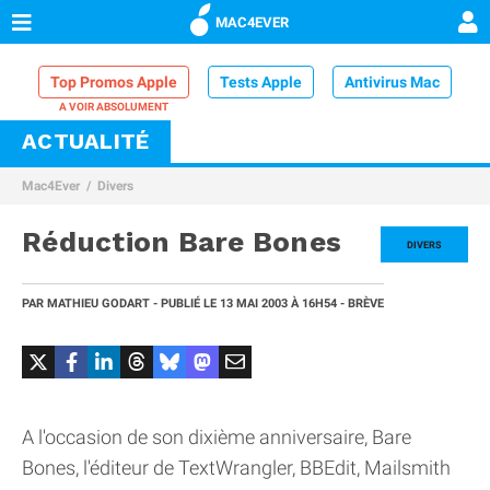
MAC4EVER
Top Promos Apple
Tests Apple
Antivirus Mac
ACTUALITÉ
VPN Mac
Chargeur iPhone
Nettoyeur Mac
Mac4Ever
Divers
Comparatif iPhone
Dock Thunderbolt
Réduction Bare Bones
DIVERS
PAR
MATHIEU GODART
- PUBLIÉ LE
13 MAI 2003
À 16H54
- BRÈVE
A l'occasion de son dixième anniversaire, Bare
Bones, l'éditeur de TextWrangler, BBEdit, Mailsmith