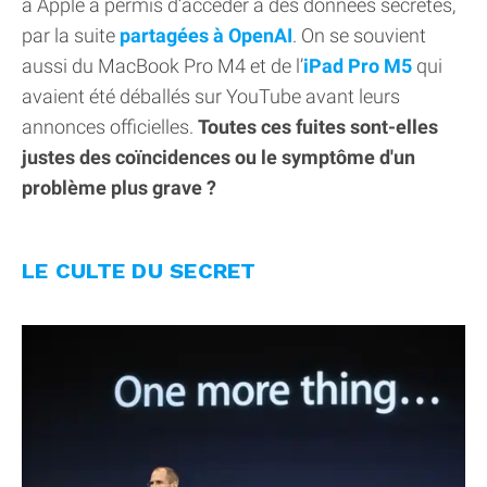
à Apple a permis d’accéder à des données secrètes,
par la suite
partagées à OpenAI
. On se souvient
aussi du MacBook Pro M4 et de l’
iPad Pro M5
qui
avaient été déballés sur YouTube avant leurs
annonces officielles.
Toutes ces fuites sont-elles
justes des coïncidences ou le symptôme d'un
problème plus grave ?
LE CULTE DU SECRET