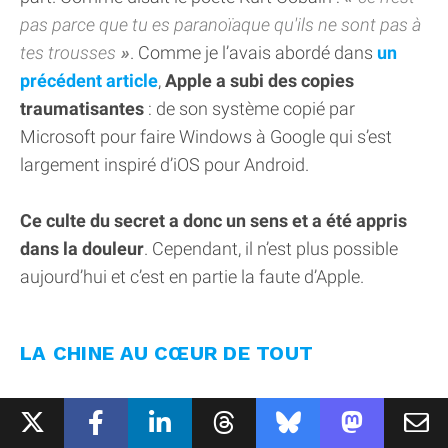
pas parce que tu es paranoïaque qu'ils ne sont pas à
tes trousses
. Comme je l’avais abordé dans
un
précédent article
,
Apple a subi des copies
traumatisantes
: de son système copié par
Microsoft pour faire Windows à Google qui s’est
largement inspiré d’iOS pour Android.
Ce culte du secret a donc un sens et a été appris
dans la douleur
. Cependant, il n’est plus possible
aujourd’hui et c’est en partie la faute d’Apple.
LA CHINE AU CŒUR DE TOUT
Car la plus grande fuite de l'histoire d'Apple n'est ni
un piratage, ni un prototype oublié dans un bar.
C'est