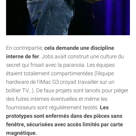
En contrepartie,
cela demande une discipline
interne de fer
. Jobs avait construit une culture du
secret qui frisait avec la paranoïa. Les équipes
étaient totalement compartimentées (l’équipe
hardware de l’iMac G3 croyait travailler sur un
boîtier TV…). De faux projets sont lancés pour piéger
des fuites internes éventuelles et même les
fournisseurs sont régulièrement testés.
Les
prototypes sont enfermés dans des pièces sans
fenêtre, sécurisées avec accès limités par carte
magnétique.