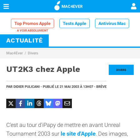
MAC4EVER
Top Promos Apple
Tests Apple
Antivirus Mac
ACTUALITÉ
VPN Mac
Chargeur iPhone
Nettoyeur Mac
Mac4Ever
Divers
Comparatif iPhone
Dock Thunderbolt
UT2K3 chez Apple
DIVERS
PAR
DIDIER PULICANI
- PUBLIÉ LE
21 MAI 2003
À 13H07
- BRÈVE
C'est au tour d'iPapy de mettre en avant Unreal
Tournament 2003 sur
le site d'Apple
. Des images,