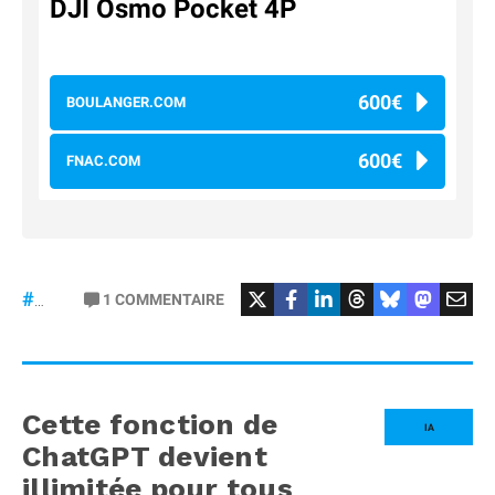
DJI Osmo Pocket 4P
600€
BOULANGER.COM
600€
FNAC.COM
#osmopocket4P
1
COMMENTAIRE
#DJI
Cette fonction de
IA
ChatGPT devient
illimitée pour tous