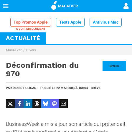
MAC4EVER
Top Promos Apple
Tests Apple
Antivirus Mac
ACTUALITÉ
VPN Mac
Chargeur iPhone
Nettoyeur Mac
Mac4Ever
Divers
Comparatif iPhone
Dock Thunderbolt
Déconfirmation du
DIVERS
970
PAR
DIDIER PULICANI
- PUBLIÉ LE
22 MAI 2003
À 16H04
- BRÈVE
BusinessWeek a mis à jour son article qui prétendait