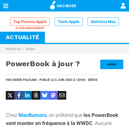
MAC4EVER
Top Promos Apple
Tests Apple
Antivirus Mac
ACTUALITÉ
VPN Mac
Chargeur iPhone
Nettoyeur Mac
Mac4Ever
Divers
Comparatif iPhone
Dock Thunderbolt
PowerBook à jour ?
DIVERS
PAR
DIDIER PULICANI
- PUBLIÉ LE
6 JUIN 2003
À 12H30
- BRÈVE
Chez
MacRumors
, on prétend que
les PowerBook
vont monter en fréquence à la WWDC
. Aucune