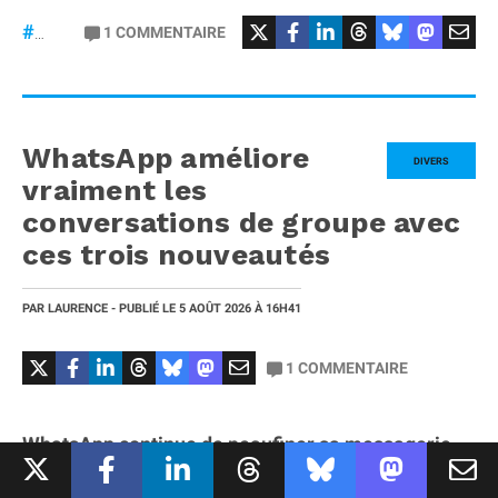
#GoogleAssistant
#Siri
1
COMMENTAIRE
#Gemini
WhatsApp améliore
DIVERS
vraiment les
conversations de groupe avec
ces trois nouveautés
PAR
LAURENCE
- PUBLIÉ LE
5 AOÛT 2026
À 16H41
1
COMMENTAIRE
WhatsApp continue de peaufiner sa messagerie.
Meta vient de déployer plusieurs nouveautés