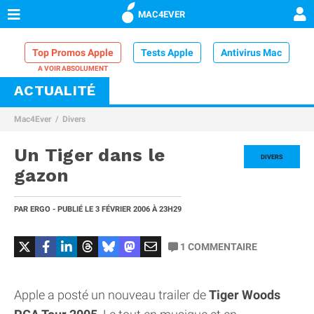
MAC4EVER
Top Promos Apple
Tests Apple
Antivirus Mac
ACTUALITÉ
VPN Mac
Chargeur iPhone
Nettoyeur Mac
Mac4Ever
Divers
Comparatif iPhone
Dock Thunderbolt
Un Tiger dans le
DIVERS
gazon
PAR
ERGO
- PUBLIÉ LE
3 FÉVRIER 2006
À 23H29
1
COMMENTAIRE
Apple a posté un nouveau trailer de
Tiger Woods