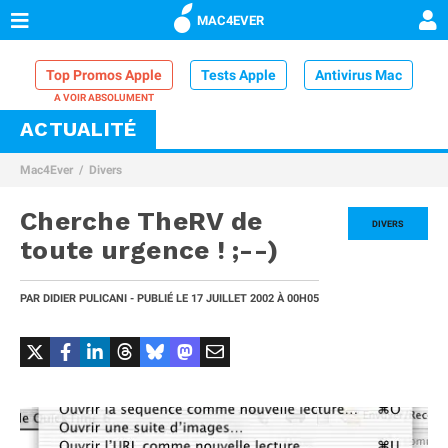
MAC4EVER
Top Promos Apple
Tests Apple
Antivirus Mac
ACTUALITÉ
VPN Mac
Chargeur iPhone
Nettoyeur Mac
Mac4Ever
Divers
Comparatif iPhone
Dock Thunderbolt
Cherche TheRV de
DIVERS
toute urgence ! ;--)
PAR
DIDIER PULICANI
- PUBLIÉ LE
17 JUILLET 2002
À 00H05