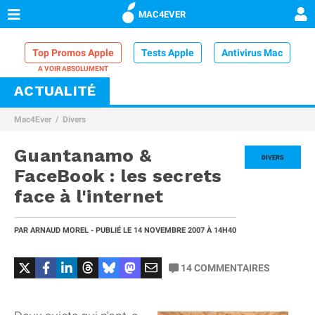
MAC4EVER
Top Promos Apple
Tests Apple
Antivirus Mac
ACTUALITÉ
VPN Mac
Chargeur iPhone
Nettoyeur Mac
Mac4Ever
Divers
Comparatif iPhone
Dock Thunderbolt
Guantanamo &
DIVERS
FaceBook : les secrets
face à l'internet
PAR
ARNAUD MOREL
- PUBLIÉ LE
14 NOVEMBRE 2007
À 14H40
14
COMMENTAIRES