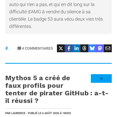
auto qui n'en a pas, et qui en dit long sur la
difficulté d'AMG à vendre du silence à sa
clientèle. Le badge 53 aura vécu deux vies très
différentes.
#Mercedes
4
COMMENTAIRES
#gt53
Mythos 5 a créé de
IA
faux profils pour
tenter de pirater GitHub : a-t-
il réussi ?
PAR
LAURENCE
- PUBLIÉ LE
6 AOÛT 2026
À 18H03