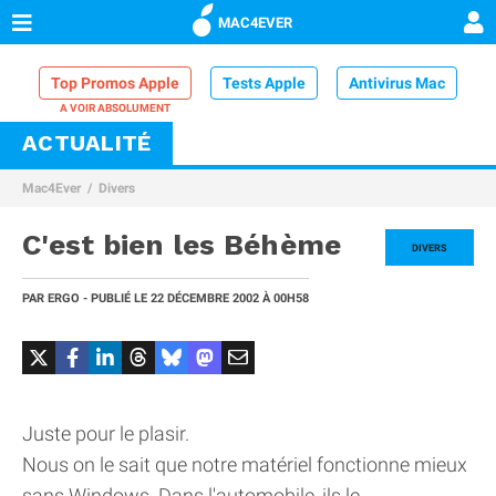
MAC4EVER
Top Promos Apple
Tests Apple
Antivirus Mac
ACTUALITÉ
VPN Mac
Chargeur iPhone
Nettoyeur Mac
Mac4Ever
Divers
Comparatif iPhone
Dock Thunderbolt
C'est bien les Béhème
DIVERS
PAR
ERGO
- PUBLIÉ LE
22 DÉCEMBRE 2002
À 00H58
Juste pour le plasir.
Nous on le sait que notre matériel fonctionne mieux
sans Windows. Dans l'automobile, ils le