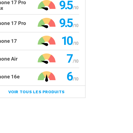
9.5
hone 17 Pro
x
9.5
hone 17 Pro
10
hone 17
7
hone Air
6
hone 16e
VOIR TOUS LES PRODUITS