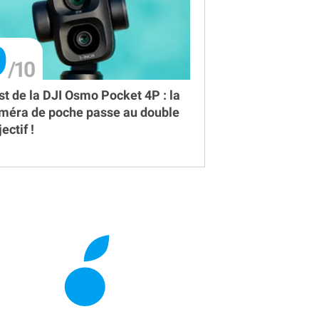
9
st de la DJI Osmo Pocket 4P : la
méra de poche passe au double
ectif !