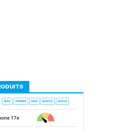
RODUITS
MAC
IPHONE
IPAD
WATCH
AUDIO
hone 17e