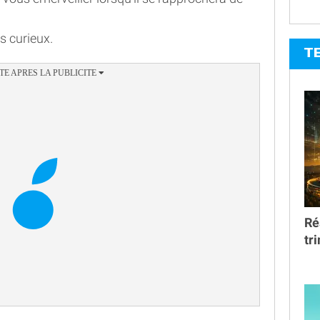
s curieux.
T
Ré
tr