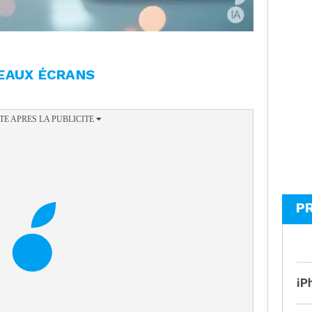
EAUX ÉCRANS
P
iP