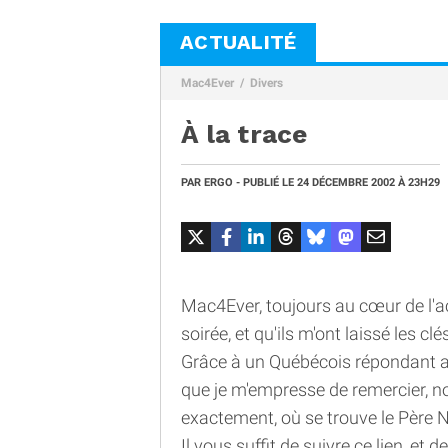
ACTUALITÉ
Mac4Ever
Divers
À la trace
PAR
ERGO
- PUBLIÉ LE
24 DÉCEMBRE 2002
À 23H29
Mac4Ever, toujours au cœur de l'act
soirée, et qu'ils m'ont laissé les clé
Grâce à un Québécois répondant au
que je m'empresse de remercier, 
exactement, où se trouve le Père 
Il vous suffit de suivre ce lien, et