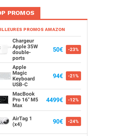
OP PROMOS
ILLEURES PROMOS AMAZON
Chargeur
Apple 35W
50€
-23%
double-
ports
Apple
Magic
94€
-21%
Keyboard
USB-C
MacBook
4499€
Pro 16" M5
-12%
Max
AirTag 1
90€
-24%
(x4)