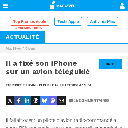
MAC4EVER
Top Promos Apple
Tests Apple
Antivirus Mac
ACTUALITÉ
VPN Mac
Chargeur iPhone
Nettoyeur Mac
Mac4Ever
Divers
Comparatif iPhone
Dock Thunderbolt
Il a fixé son iPhone
DIVERS
sur un avion téléguidé
PAR
DIDIER PULICANI
- PUBLIÉ LE
16 JUILLET 2009
À 16H34
26
COMMENTAIRES
Il fallait oser : un pilote d'avion radio-commandé a