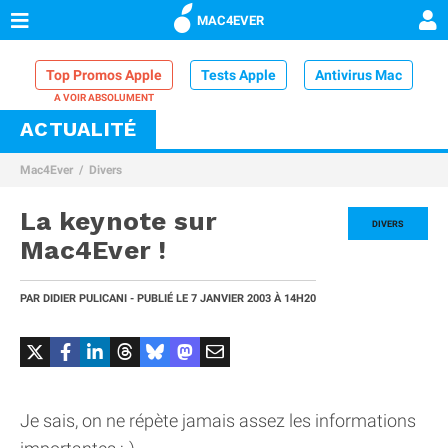
MAC4EVER
Top Promos Apple
Tests Apple
Antivirus Mac
ACTUALITÉ
VPN Mac
Chargeur iPhone
Nettoyeur Mac
Mac4Ever
Divers
Comparatif iPhone
Dock Thunderbolt
La keynote sur
DIVERS
Mac4Ever !
PAR
DIDIER PULICANI
- PUBLIÉ LE
7 JANVIER 2003
À 14H20
Je sais, on ne répète jamais assez les informations