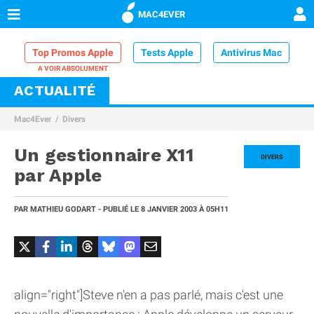
MAC4EVER
Top Promos Apple
Tests Apple
Antivirus Mac
ACTUALITÉ
VPN Mac
Chargeur iPhone
Nettoyeur Mac
Mac4Ever
Divers
Comparatif iPhone
Dock Thunderbolt
Un gestionnaire X11
DIVERS
par Apple
PAR
MATHIEU GODART
- PUBLIÉ LE
8 JANVIER 2003
À 05H11
align="right"]Steve n'en a pas parlé, mais c'est une