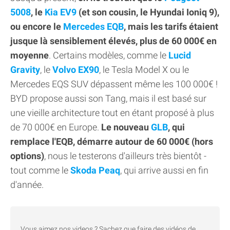
5008
, le
Kia EV9
(et son cousin, le Hyundai Ioniq 9),
ou encore le
Mercedes EQB
, mais les tarifs étaient
jusque là sensiblement élevés, plus de 60 000€ en
moyenne
. Certains modèles, comme le
Lucid
Gravity
, le
Volvo EX90
, le Tesla Model X ou le
Mercedes EQS SUV dépassent même les 100 000€ !
BYD propose aussi son Tang, mais il est basé sur
une vieille architecture tout en étant proposé à plus
de 70 000€ en Europe.
Le nouveau
GLB
, qui
remplace l'EQB, démarre autour de 60 000€ (hors
options)
, nous le testerons d'ailleurs très bientôt -
tout comme le
Skoda Peaq
, qui arrive aussi en fin
d'année.
Vous aimez nos videos ? Sachez que faire des vidéos de