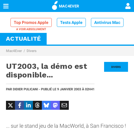
MAC4EVER
Top Promos Apple
Tests Apple
Antivirus Mac
ACTUALITÉ
VPN Mac
Chargeur iPhone
Nettoyeur Mac
Mac4Ever
Divers
Comparatif iPhone
Dock Thunderbolt
UT2003, la démo est
DIVERS
disponible...
PAR
DIDIER PULICANI
- PUBLIÉ LE
9 JANVIER 2003
À 02H41
... sur le stand jeu de la MacWorld, à San Francisco !