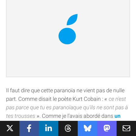
Il faut dire que cette paranoïa ne vient pas de nulle
part. Comme disait le poète Kurt Cobain :
ce n'est
pas parce que tu es paranoïaque qu'ils ne sont pas à
tes trousses
. Comme je l’avais abordé dans
un
précédent article
,
Apple a subi des copies
traumatisantes
: de son système copié par